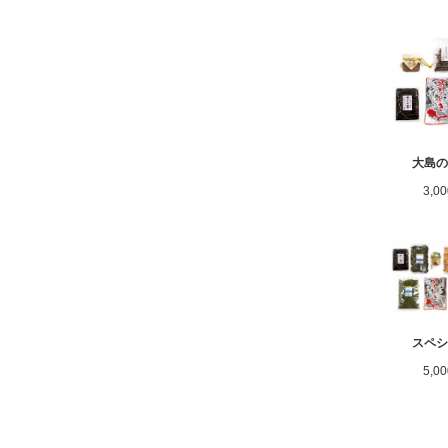
大島
3,0
スペ
5,0