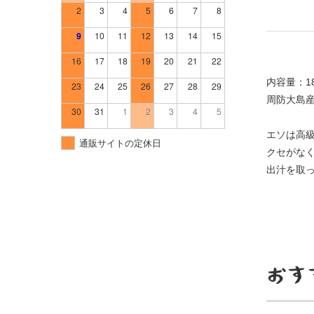
内容量：18
周防大島
エソは高
クセがな
出汁を取
おす