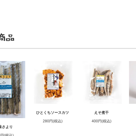
商品
ひとくちソースカツ
えそ煮干
280円(税込)
400円(税込)
味さより
0円(税込)