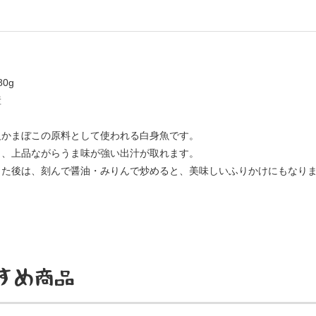
0g
産
級かまぼこの原料として使われる白身魚です。
く、上品ながらうま味が強い出汁が取れます。
った後は、刻んで醤油・みりんで炒めると、美味しいふりかけにもなり
すめ商品